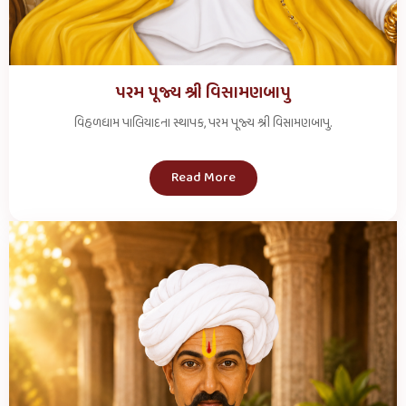
પરમ પૂજ્ય શ્રી વિસામણબાપુ
વિહળધામ પાલિયાદના સ્થાપક, પરમ પૂજ્ય શ્રી વિસામણબાપુ.
Read More
દર્શન સમય
શ્રી જાનકી વલ્લભજી મંદિર
પ્રાતઃ કાળ (સવારના દર્શન)