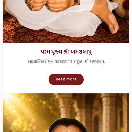
પરમ પૂજ્ય શ્રી અમરાબાપુ
આધ્યાત્મિક તેજના વારસદાર, પરમ પૂજ્ય શ્રી અમરાબાપુ.
Read More