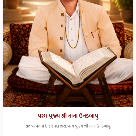
પરમ પૂજ્ય શ્રી નાના ઉનડબાપુ
સંત પરંપરાના ઉજ્જવલ તારા, પરમ પૂજ્ય શ્રી નાના ઉનડબાપુ.