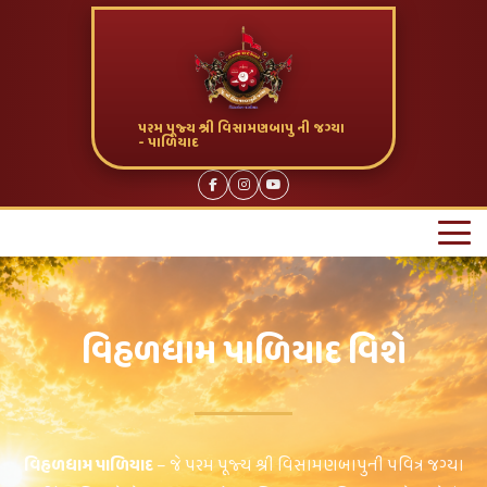
પરમ પૂજ્ય શ્રી વિસામણબાપુ ની જગ્યા
- પાળિયાદ
વિહળધામ પાળિયાદ વિશે
વિહળધામ પાળિયાદ
– જે પરમ પૂજ્ય શ્રી વિસામણબાપુની પવિત્ર જગ્યા