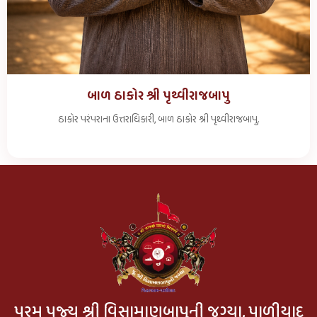
બાળ ઠાકોર શ્રી પૃથ્વીરાજબાપુ
ઠાકોર પરંપરાના ઉત્તરાધિકારી, બાળ ઠાકોર શ્રી પૃથ્વીરાજબાપુ.
પરમ પૂજ્ય શ્રી વિસામાણબાપુની જગ્યા, પાળીયાદ