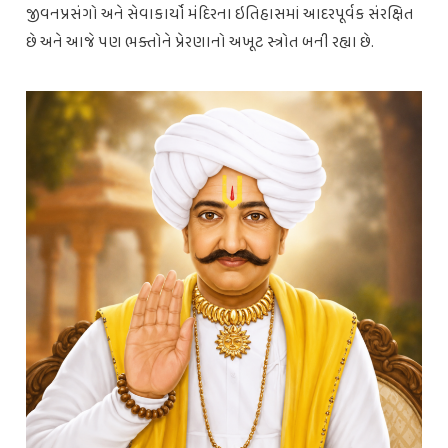
જીવનપ્રસંગો અને સેવાકાર્યો મંદિરના ઇતિહાસમાં આદરપૂર્વક સંરક્ષિત
છે અને આજે પણ ભક્તોને પ્રેરણાનો અખૂટ સ્ત્રોત બની રહ્યા છે.