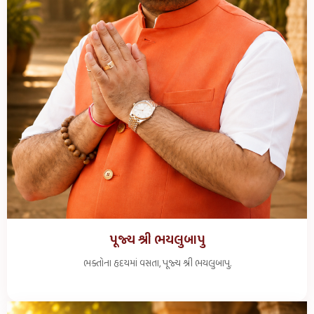
પૂજ્ય શ્રી ભયલુબાપુ
ભક્તોના હૃદયમાં વસતા, પૂજ્ય શ્રી ભયલુબાપુ.