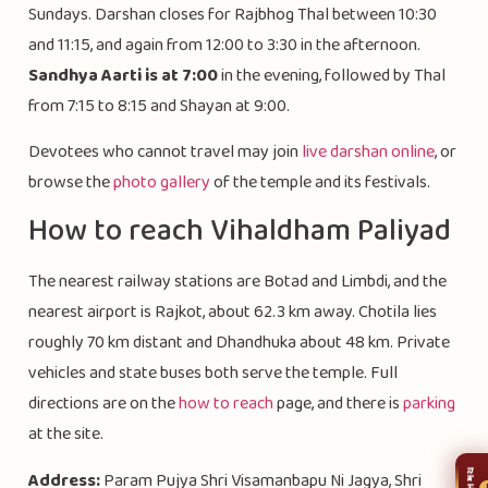
Sundays. Darshan closes for Rajbhog Thal between 10:30
and 11:15, and again from 12:00 to 3:30 in the afternoon.
Sandhya Aarti is at 7:00
in the evening, followed by Thal
from 7:15 to 8:15 and Shayan at 9:00.
Devotees who cannot travel may join
live darshan online
, or
browse the
photo gallery
of the temple and its festivals.
How to reach Vihaldham Paliyad
The nearest railway stations are Botad and Limbdi, and the
nearest airport is Rajkot, about 62.3 km away. Chotila lies
roughly 70 km distant and Dhandhuka about 48 km. Private
vehicles and state buses both serve the temple. Full
directions are on the
how to reach
page, and there is
parking
at the site.
Address:
Param Pujya Shri Visamanbapu Ni Jagya, Shri