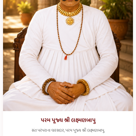
શણગાર આરતી
સવારે ૫:૪૫
સોમ, બુધ, ગુરુ, શુક્ર, રવિવારના રોજ
મંગળા આરતી
સવારે ૫:૩૦
શનિ, મંગળ અને પૂનમના રોજ
શણગાર આરતી
સવારે ૭:૦૦
શનિ, મંગળ અને પૂનમના રોજ
રાજભોગ થાળ
સવારે ૧૦:૩૦ થી ૧૧:૧૫
દર્શન બંધ
બપોરે દર્શન બંધ (વિશ્રામ સમય)
બપોરે ૧૨:૦૦ થી ૩:૩૦
સાયં કાળ (સાંજના દર્શન)
સંધ્યા આરતી
સાંજે ૭:૦૦
થાળ
સાંજે ૭:૧૫ થી ૮:૧૫
દર્શન બંધ
પરમ પૂજ્ય શ્રી લક્ષ્મણબાપુ
શયન દર્શન બંધ (રાત્રિ વિશ્રામ)
રાત્રે ૯:૦૦ થી સવારે ૫:૩૦
સંત પરંપરાના વારસદાર, પરમ પૂજ્ય શ્રી લક્ષ્મણબાપુ.