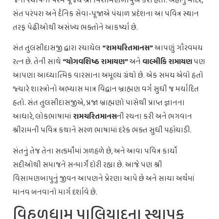
જેની સ્થાપના પરમ પૂજ્ય શ્રી વિસામણબાપુએ કરી હતી. અહીંનું મંદિર,
સંત પરંપરા અને દૈનિક સેવા-પૂજાએ પંચાળ પ્રદેશના આ પવિત્ર સ્થાન
તરફ પેઢીઓથી અસંખ્ય ભક્તોને આકર્ષ્યા છે.
સંત તુલસીદાસજી દ્વારા રચાયેલ
“રામચરિતમાનસ”
આપણું ગૌરવમય
રત્ન છે. તેની સાથે
“યોગવશિષ્ઠ રામાયણ”
અને
વાલ્મીકિ રામાયણ
પણ
આપણા આધ્યાત્મિક વારસાના અમૂલ્ય ગ્રંથો છે. એક સમય એવો હતો
જ્યારે શાસ્ત્રોનો અભ્યાસ માત્ર વિદ્વાન બ્રાહ્મણ વર્ગ સુધી જ મર્યાદિત
હતો. સંત તુલસીદાસજીએ, પ્રજા બ્રાહ્મણો પાસેથી પ્રાપ્ત જ્ઞાનના
આધારે, લોકભાષામાં
રામચરિતમાનસ
ની રચના કરી અને ભગવાન
શ્રીરામની પવિત્ર કથાને સરળ ભાષામાં દરેક ભક્ત સુધી પહોંચાડી.
સંતનું તેજ તેના સત્કર્મોમાં ઝળહળે છે, અને આવા પવિત્ર કાર્યો
સદીઓથી સમાજને સન્માર્ગે દોરી રહ્યા છે. આજે પણ શ્રી
વિસામણબાપુનું જીવન આપણને પ્રેરણા આપે છે અને સાચા અર્થમાં
માનવ બનવાનો માર્ગ દર્શાવે છે.
વિહળધામ પાલિયાદના સ્થાપક