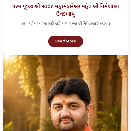
પરમ પૂજ્ય શ્રી ૧૦૦૮ મહામંડલેશ્વર મહંત શ્રી નિર્મળાબા
ઉનડબાપુ
મહામંડલેશ્વર પદના અધિકારી, પરમ પૂજ્ય શ્રી નિર્મળાબા ઉનડબાપુ.
Read More