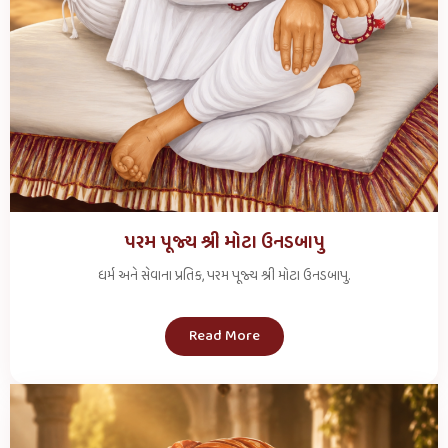
પરમ પૂજ્ય શ્રી મોટા ઉનડબાપુ
ધર્મ અને સેવાના પ્રતિક, પરમ પૂજ્ય શ્રી મોટા ઉનડબાપુ.
Read More