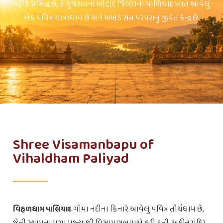
તરીકે પ્રસિદ્ધ છે, તે ગુજરાતના બોટાદ જિલ્લાના પાળિયાદ ખાતે આવેલું
એક પવિત્ર યાત્રાધામ છે અને અખંડ સંત પરંપરાનું જીવંત કેન્દ્ર છે.
Shree Visamanbapu of
Vihaldham Paliyad
વિહળધામ પાલિયાદ
ગોમા નદીના કિનારે આવેલું પવિત્ર તીર્થધામ છે,