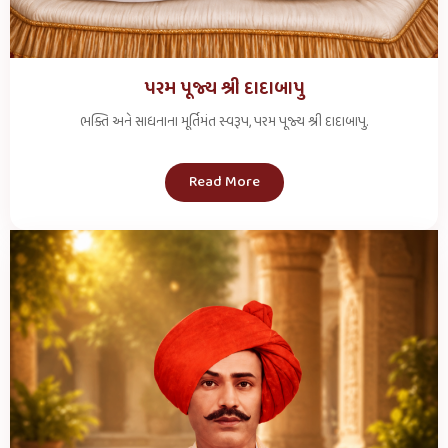
પરમ પૂજ્ય શ્રી દાદાબાપુ
ભક્તિ અને સાધનાના મૂર્તિમંત સ્વરૂપ, પરમ પૂજ્ય શ્રી દાદાબાપુ.
Read More