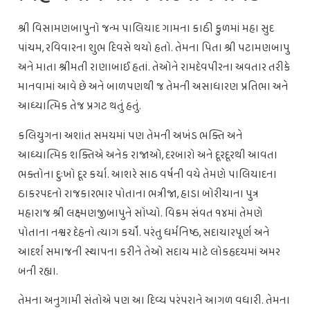
શ્રી વિસામણબાપુનો જન્મ પાલિયાદ ગામના કાઠી કુળમાં મહા સુદ
પાંચમ, રવિવારના શુભ દિવસે થયો હતો. તેમના પિતા શ્રી પટામણબાપુ
અને માતા શ્રીમતી રાણાબાઈ હતાં. તેઓને રામદેવપીરના અવતાર તરીકે
માનવામાં આવે છે અને બાળપણથી જ તેમની અસાધારણ પ્રતિભા અને
આધ્યાત્મિક તેજ પ્રગટ થતું હતું.
કલિયુગના અશાંત સમયમાં પણ તેમની અખંડ ભક્તિ અને
આધ્યાત્મિક શક્તિએ અનેક રાજાઓ, દરબારો અને દૂરદૂરથી આવતા
ભક્તોના દુઃખો દૂર કર્યા. આશરે સાઠ વર્ષની વયે તેમણે પાલિયાદના
ઠાકરપદનો રાજકારભાર પોતાના ભત્રીજા, હાડા બોરીચાના પુત્ર
મહારાજ શ્રી લક્ષ્મણજીબાપુને સોંપ્યો. વિક્રમ સંવત ૧૪માં તેમણે
પોતાના નશ્વર દેહનો ત્યાગ કર્યો. પરંતુ ધર્મનિષ્ઠ, સદાચારપૂર્ણ અને
આદર્શ સમાજની સ્થાપના કરીને તેઓ સદાય માટે લોકહૃદયમાં અમર
બની રહ્યા.
તેમના અનુગામી સંતોએ પણ આ દિવ્ય પરંપરાને આગળ વધારી. તેમના