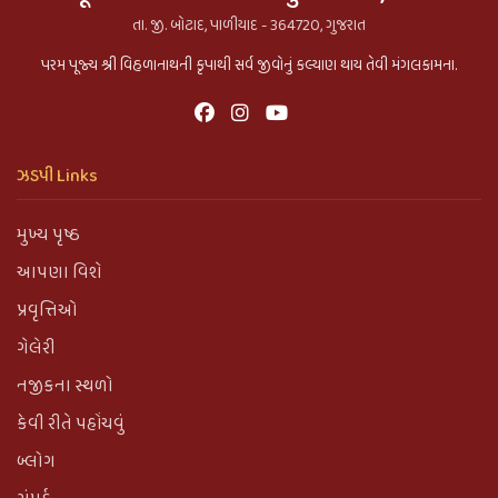
તા. જી. બોટાદ, પાળીયાદ - 364720, ગુજરાત
પરમ પૂજ્ય શ્રી વિહળાનાથની કૃપાથી સર્વ જીવોનું કલ્યાણ થાય તેવી મંગલકામના.
ઝડપી Links
મુખ્ય પૃષ્ઠ
આપણા વિશે
પ્રવૃત્તિઓ
ગેલેરી
નજીકના સ્થળો
કેવી રીતે પહોંચવું
બ્લોગ